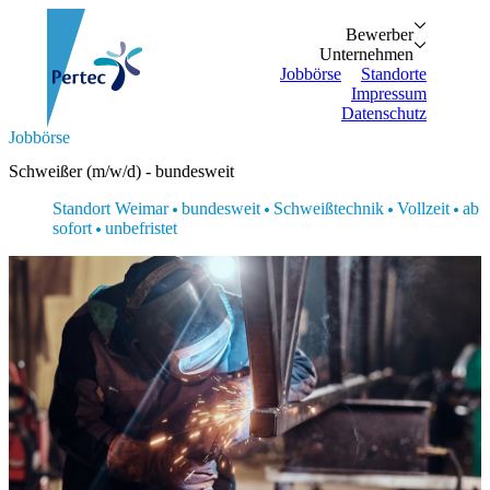
Bewerber
Bewerber
Unternehmen
Vorteile
Unternehmen
Personalanfrage
Initiativbewe
Jobbörse
Standorte
Impressum
Datenschutz
Suche...
Jobbörse
Zurück
Zurück
Bewerber
Unternehmen
Bewerber
Schweißer (m/w/d) - bundesweit
Bewerber
Unternehmen
Unternehmen
Vorteile
Personalanfrage
Standort Weimar
bundesweit
Schweißtechnik
Vollzeit
ab
Jobbörse
Initiativbewerbung
sofort
unbefristet
Standorte
Impressum
Datenschutz