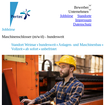
Bewerber
Bewerber
Unternehmen
Vorteile
Unternehmen
Personalanfrage
Initiativbewe
Jobbörse
Standorte
Impressum
Datenschutz
Suche...
Jobbörse
Zurück
Zurück
Bewerber
Unternehmen
Bewerber
Maschinenschlosser (m/w/d) - bundesweit
Bewerber
Unternehmen
Unternehmen
Vorteile
Personalanfrage
Standort Weimar
bundesweit
Anlagen- und Maschinenbau
Jobbörse
Initiativbewerbung
Vollzeit
ab sofort
unbefristet
Standorte
Impressum
Datenschutz