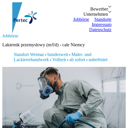
Bewerber
Bewerber
Unternehmen
Vorteile
Unternehmen
Personalanfrage
Initiativbewe
Jobbörse
Standorte
Impressum
Datenschutz
Suche...
Jobbörse
Zurück
Zurück
Bewerber
Unternehmen
Bewerber
Lakiernik przemyslowy (m/f/d) - cale Niemcy
Bewerber
Unternehmen
Unternehmen
Vorteile
Personalanfrage
Standort Weimar
bundesweit
Maler- und
Jobbörse
Initiativbewerbung
Lackiererhandwerk
Vollzeit
ab sofort
unbefristet
Standorte
Impressum
Datenschutz