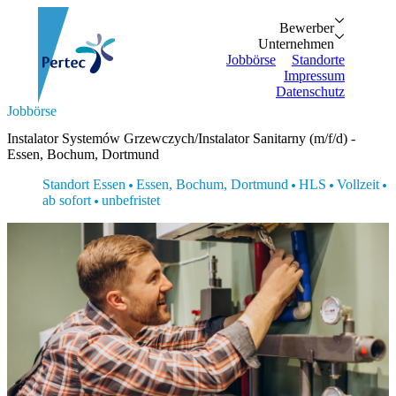
Bewerber
Bewerber
Unternehmen
Vorteile
Unternehmen
Personalanfrage
Initiativbewe
Jobbörse
Standorte
Impressum
Datenschutz
Suche...
Jobbörse
Zurück
Zurück
Bewerber
Unternehmen
Bewerber
Instalator Systemów Grzewczych/Instalator Sanitarny (m/f/d) -
Bewerber
Unternehmen
Unternehmen
Essen, Bochum, Dortmund
Vorteile
Personalanfrage
Jobbörse
Initiativbewerbung
Standort Essen
Essen, Bochum, Dortmund
HLS
Vollzeit
Standorte
ab sofort
unbefristet
Impressum
Datenschutz