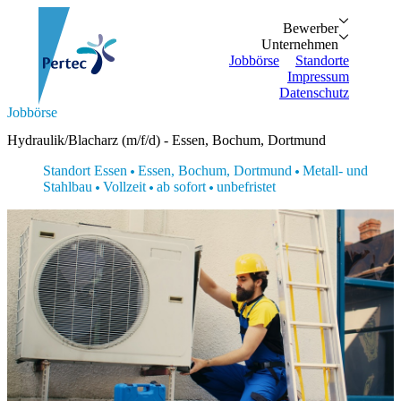
Bewerber
Bewerber
Unternehmen
Vorteile
Unternehmen
Personalanfrage
Initiativbewe
Jobbörse
Standorte
Impressum
Datenschutz
Suche...
Jobbörse
Zurück
Zurück
Bewerber
Unternehmen
Bewerber
Hydraulik/Blacharz (m/f/d) - Essen, Bochum, Dortmund
Bewerber
Unternehmen
Unternehmen
Vorteile
Personalanfrage
Standort Essen
Essen, Bochum, Dortmund
Metall- und
Jobbörse
Initiativbewerbung
Stahlbau
Vollzeit
ab sofort
unbefristet
Standorte
Impressum
Datenschutz