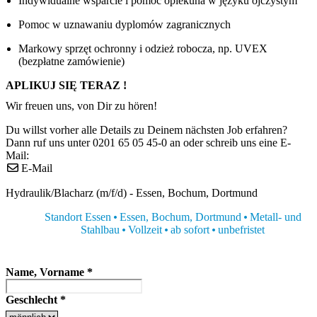
Indywidualne wsparcie i pomoc opiekuna w języku ojczystym
Pomoc w uznawaniu dyplomów zagranicznych
Markowy sprzęt ochronny i odzież robocza, np. UVEX
(bezpłatne zamówienie)
APLIKUJ SIĘ TERAZ !
Wir freuen uns, von Dir zu hören!
Du willst vorher alle Details zu Deinem nächsten Job erfahren?
Dann ruf uns unter 0201 65 05 45-0 an oder schreib uns eine E-
Mail:
E-Mail
Hydraulik/Blacharz (m/f/d) - Essen, Bochum, Dortmund
Standort Essen
Essen, Bochum, Dortmund
Metall- und
Stahlbau
Vollzeit
ab sofort
unbefristet
Name, Vorname
*
Geschlecht
*