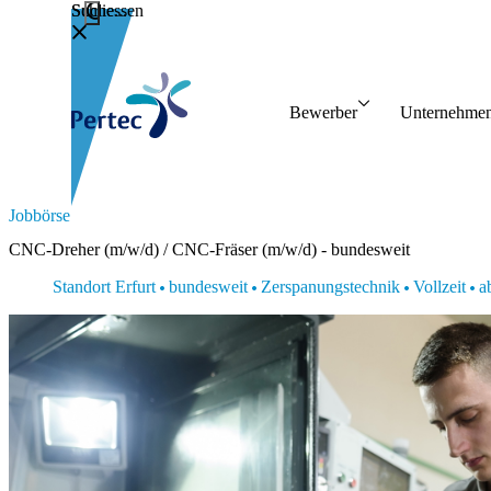
Schliessen
Suche...
Bewerber
Unter
Bewerber
Unternehme
Vorteile
Person
Initiativbewerbung
Jobbörse
CNC-Dreher (m/w/d) / CNC-Fräser (m/w/d) - bundesweit
Standort Erfurt
bundesweit
Zerspanungstechnik
Vollzeit
ab