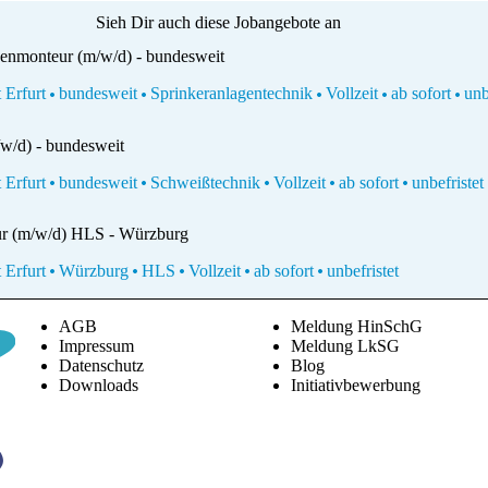
Sieh Dir auch diese Jobangebote an
genmonteur (m/w/d) - bundesweit
t Erfurt
bundesweit
Sprinkeranlagentechnik
Vollzeit
ab sofort
unbe
w/d) - bundesweit
t Erfurt
bundesweit
Schweißtechnik
Vollzeit
ab sofort
unbefristet
ur (m/w/d) HLS - Würzburg
t Erfurt
Würzburg
HLS
Vollzeit
ab sofort
unbefristet
AGB
Meldung HinSchG
Impressum
Meldung LkSG
Datenschutz
Blog
Downloads
Initiativbewerbung