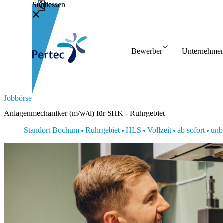
Schliessen
Suche...
Bewerber
Unter
Bewerber
Unternehme
Vorteile
Person
Initiativbewerbung
Jobbörse
Anlagenmechaniker (m/w/d) für SHK - Ruhrgebiet
Standort Bochum
Ruhrgebiet
HLS
Vollzeit
ab sofort
unbe