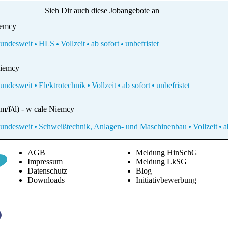
Sieh Dir auch diese Jobangebote an
iemcy
undesweit
HLS
Vollzeit
ab sofort
unbefristet
Niemcy
undesweit
Elektrotechnik
Vollzeit
ab sofort
unbefristet
(m/f/d) - w cale Niemcy
undesweit
Schweißtechnik, Anlagen- und Maschinenbau
Vollzeit
a
AGB
Meldung HinSchG
Impressum
Meldung LkSG
Datenschutz
Blog
Downloads
Initiativbewerbung